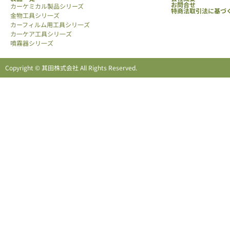
お問合せ
カーケミカル製品シリーズ
特商法取引法に基づ
金物工具シリ一ズ
カーフィルム用工具シリ一ズ
カ一ケア工具シリ一ズ
噴霧器シリ一ズ
Copyright © 其田株式会社 All Rights Reserved.