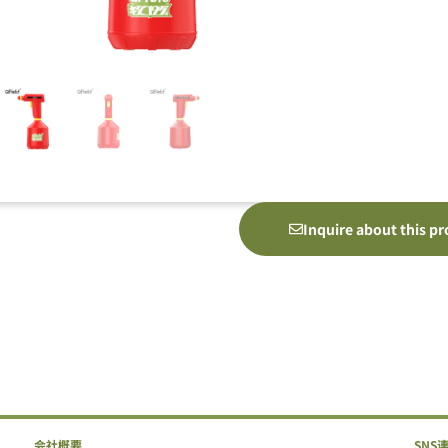
Inquire about this p
会社概要
SNS