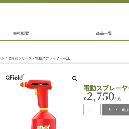
会社概要
商品一覧
ーム
/
噴霧器シリ一ズ
/ 電動スプレーヤー—1L
電動スプレーヤ
2,750
¥
カートに追加