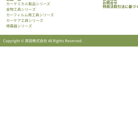
お問合せ
カーケミカル製品シリーズ
特商法取引法に基づ
金物工具シリ一ズ
カーフィルム用工具シリ一ズ
カ一ケア工具シリ一ズ
噴霧器シリ一ズ
Copyright © 其田株式会社 All Rights Reserved.