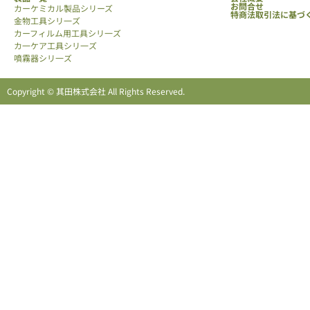
お問合せ
カーケミカル製品シリーズ
特商法取引法に基づ
金物工具シリ一ズ
カーフィルム用工具シリ一ズ
カ一ケア工具シリ一ズ
噴霧器シリ一ズ
Copyright © 其田株式会社 All Rights Reserved.