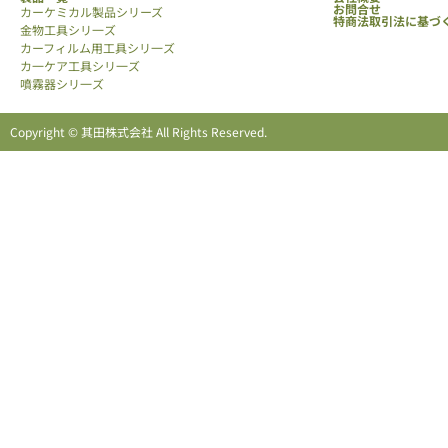
お問合せ
カーケミカル製品シリーズ
特商法取引法に基づ
金物工具シリ一ズ
カーフィルム用工具シリ一ズ
カ一ケア工具シリ一ズ
噴霧器シリ一ズ
Copyright © 其田株式会社 All Rights Reserved.