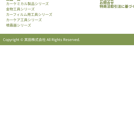
お問合せ
カーケミカル製品シリーズ
特商法取引法に基づ
金物工具シリ一ズ
カーフィルム用工具シリ一ズ
カ一ケア工具シリ一ズ
噴霧器シリ一ズ
Copyright © 其田株式会社 All Rights Reserved.