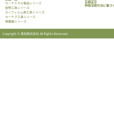
お問合せ
カーケミカル製品シリーズ
特商法取引法に基づ
金物工具シリ一ズ
カーフィルム用工具シリ一ズ
カ一ケア工具シリ一ズ
噴霧器シリ一ズ
Copyright © 其田株式会社 All Rights Reserved.