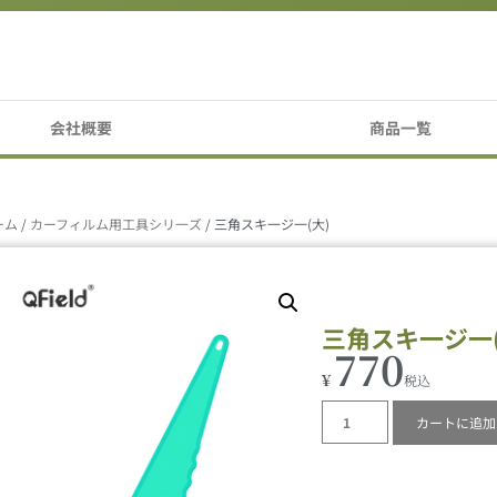
会社概要
商品一覧
ーム
/
カーフィルム用工具シリ一ズ
/ 三角スキ一ジ一(大)
三角スキ一ジ一(
770
¥
カートに追加