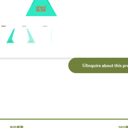
Inquire about this p
会社概要
SNS