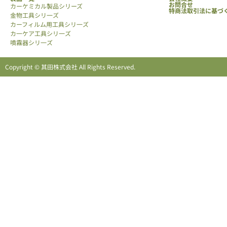
お問合せ
カーケミカル製品シリーズ
特商法取引法に基づ
金物工具シリ一ズ
カーフィルム用工具シリ一ズ
カ一ケア工具シリ一ズ
噴霧器シリ一ズ
Copyright © 其田株式会社 All Rights Reserved.