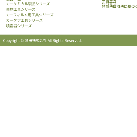
お問合せ
カーケミカル製品シリーズ
特商法取引法に基づ
金物工具シリ一ズ
カーフィルム用工具シリ一ズ
カ一ケア工具シリ一ズ
噴霧器シリ一ズ
Copyright © 其田株式会社 All Rights Reserved.