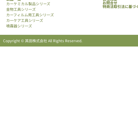
お問合せ
カーケミカル製品シリーズ
特商法取引法に基づ
金物工具シリ一ズ
カーフィルム用工具シリ一ズ
カ一ケア工具シリ一ズ
噴霧器シリ一ズ
Copyright © 其田株式会社 All Rights Reserved.